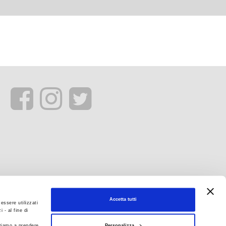
Accetta tutti
essere utilizzati
 - al fine di
Personalizza
itiamo a prendere