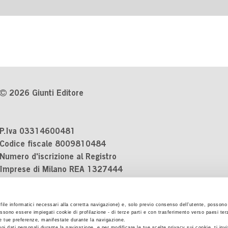
2026 Giunti Editore
P.Iva 03314600481
Codice fiscale 8009810484
Numero d'iscrizione al Registro
Imprese di Milano REA 1327444
Informativa sulla privacy
i file informatici necessari alla corretta navigazione) e, solo previo consenso dell’utente, possono 
Cookie Policy
ssono essere impiegati cookie di profilazione - di terze parti e con trasferimento verso paesi terzi
Contatti
 le tue preferenze, manifestate durante la navigazione.
uoi dati personali durante la navigazione, e per modificare le tue scelte privacy sui cookie, ti inv