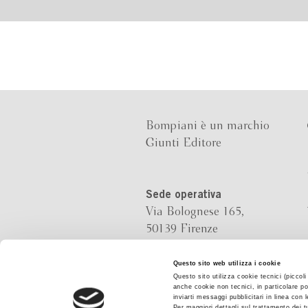
Bompiani è un marchio
Giunti Editore
Sede operativa
Via Bolognese 165,
50139 Firenze
Sede legale
Questo sito web utilizza i cookie
Questo sito utilizza cookie tecnici (piccol
Via G.B.Pirelli 30,
anche cookie non tecnici, in particolare po
20124 Milano
inviarti messaggi pubblicitari in linea con
Per maggiori dettagli sul trattamento dei t