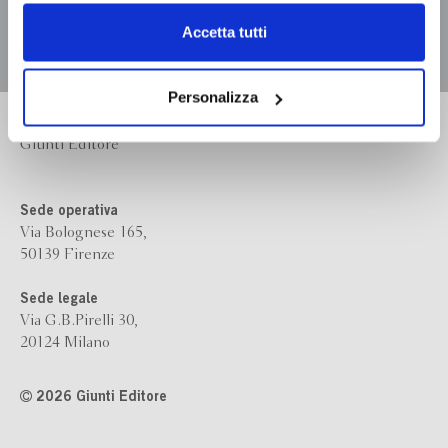
dell’
informativa cookie
.
Chiudendo il banner tramite la “X” prosegui la
Accetta tutti
navigazione senza alcuna profilazione e con installazione
dei soli cookie tecnici. Selezionando “Accetta tutti” presti
il tuo consenso alla profilazione che potrai revocare in
Personalizza
ogni momento
Revoca
Bompiani è un marchio
Giunti Editore
Sede operativa
Via Bolognese 165,
50139 Firenze
Sede legale
Via G.B.Pirelli 30,
20124 Milano
2026 Giunti Editore