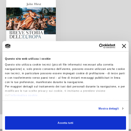
Questo sito web utilizza i cookie
Questo sito utilizza cookie tecnici (piccoli file informatici necessari alla corretta
navigazione) e, solo previo consenso dell’utente, possono essere utilizzati anche cookie
non tecnici, in particolare possono essere impiegati cookie di profilazione - di terze parti
e con trasferimento verso paesi terzi - al fine di inviarti messaggi pubblicitari in linea
con le tue preferenze, manifestate durante la navigazione.
Breve storia
Per maggiori dettagli sul trattamento dei tuoi dati personali durante la navigazione, e per
dell'Europa
modificare le tue scelte privacy sui cookie, ti invitiamo a prendere visione
dell’
informativa cookie
.
John Hirst
Chiudendo il banner tramite la “X” prosegui la navigazione senza alcuna profilazione e
con installazione dei soli cookie tecnici. Selezionando “Accetta tutti” presti il tuo
Mostra dettagli
consenso alla profilazione che potrai revocare in ogni momento
Revoca
Accetta tutti