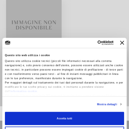
Questo sito web utilizza i cookie
Questo sito utilizza cookie tecnici (piccoli file informatici necessari alla corretta
navigazione) e, solo previo consenso dell’utente, possono essere utilizzati anche cookie
non tecnici, in particolare possono essere impiegati cookie di profilazione - di terze parti
e con trasferimento verso paesi terzi - al fine di inviarti messaggi pubblicitari in linea
con le tue preferenze, manifestate durante la navigazione.
Kandinsky
Per maggiori dettagli sul trattamento dei tuoi dati personali durante la navigazione, e per
modificare le tue scelte privacy sui cookie, ti invitiamo a prendere visione
Jelena Hahl-Koch
dell’
informativa cookie
.
Chiudendo il banner tramite la “X” prosegui la navigazione senza alcuna profilazione e
con installazione dei soli cookie tecnici. Selezionando “Accetta tutti” presti il tuo
Mostra dettagli
consenso alla profilazione che potrai revocare in ogni momento
Revoca
Accetta tutti