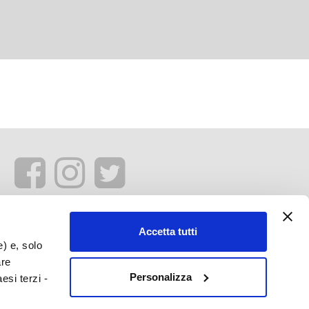
Accetta tutti
e) e, solo
are
Personalizza
esi terzi -