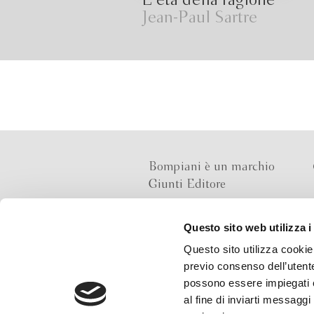
L'età della ragione
Jean-Paul Sartre
Bompiani è un marchio
Giunti Editore
Questo sito web utilizza i
Sede operativa
Questo sito utilizza cookie 
Via Bolognese 165,
previo consenso dell’utente
50139 Firenze
possono essere impiegati co
al fine di inviarti messaggi
Sede legale