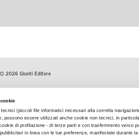
2026 Giunti Editore
P.Iva 03314600481
 cookie
Codice fiscale 8009810484
tecnici (piccoli file informatici necessari alla corretta navigazion
Numero d'iscrizione al Registro
, possono essere utilizzati anche cookie non tecnici, in particol
Imprese di Milano REA 1327444
okie di profilazione - di terze parti e con trasferimento verso pa
 pubblicitari in linea con le tue preferenze, manifestate durante la
Informativa sulla privacy