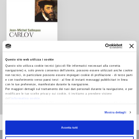
Questo sito web utilizza i cookie
Questo sito utilizza cookie tecnici (piccoli file informatici necessari alla corretta
navigazione) e, solo previo consenso dell’utente, possono essere utilizzati anche cookie
non tecnici, in particolare possono essere impiegati cookie di profilazione - di terze parti
e con trasferimento verso paesi terzi - al fine di inviarti messaggi pubblicitari in linea
con le tue preferenze, manifestate durante la navigazione.
Carlo V
Per maggiori dettagli sul trattamento dei tuoi dati personali durante la navigazione, e per
modificare le tue scelte privacy sui cookie, ti invitiamo a prendere visione
Jean Michel Sallmann
dell’
informativa cookie
.
Chiudendo il banner tramite la “X” prosegui la navigazione senza alcuna profilazione e
con installazione dei soli cookie tecnici. Selezionando “Accetta tutti” presti il tuo
Mostra dettagli
consenso alla profilazione che potrai revocare in ogni momento
Revoca
Accetta tutti