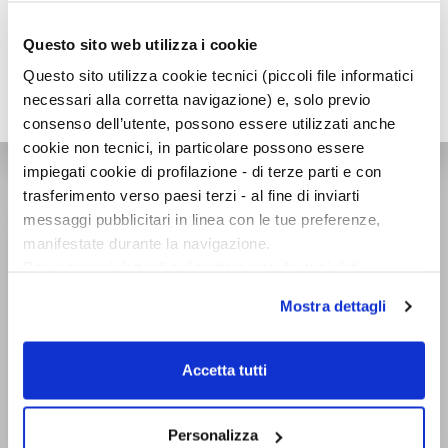
Questo sito web utilizza i cookie
Questo sito utilizza cookie tecnici (piccoli file informatici
necessari alla corretta navigazione) e, solo previo
consenso dell’utente, possono essere utilizzati anche
cookie non tecnici, in particolare possono essere
impiegati cookie di profilazione - di terze parti e con
OVERLOOK
trasferimento verso paesi terzi - al fine di inviarti
messaggi pubblicitari in linea con le tue preferenze,
manifestate durante la navigazione.
Per maggiori dettagli sul trattamento dei tuoi dati
personali durante la navigazione, e per modificare le tue
Mostra dettagli
scelte privacy sui cookie, ti invitiamo a prendere visione
dell’
informativa cookie
.
Chiudendo il banner tramite la “X” prosegui la
Accetta tutti
navigazione senza alcuna profilazione e con installazione
dei soli cookie tecnici. Selezionando “Accetta tutti” presti
il tuo consenso alla profilazione che potrai revocare in
Personalizza