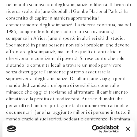
nel mondo sconosciuto degli scimpanzé in libertà. Il lavoro di
ricerca svolto da Jane Goodall al Gombe National Park ci ha
consentito di capire in maniera approfondita il
comportamento degli scimpanzé. La ricerca continua, ma nel
1986, comprendendo il pericolo in cui si trovavano gli
scimpanzé in Africa, Jane si spostò in altri sei siti di studio.
Sperimentò in prima persona non solo i problemi che devono
affrontare gli scimpanzé, ma anche quelli di tanti africani
che vivono in condizioni di povertà. Si rese conto che solo
aiutando le comunità locali a trovare un modo per vivere
senza distruggere l’ambiente potremo assicurare la
sopravvivenza degli scimpanzé. Da allora Jane viaggia per il
mondo dedicandosi a un’opera di sensibilizzazione sulle
minacce che oggi ci troviamo ad affrontare: il cambiamento
climatico e la perdita di biodiversità. Autrice di molti libri
per adulti e bambini, protagonista di innumerevoli articoli e
documentari, Jane ha raggiunto milioni di persone in tutto il
mondo grazie ai suoi scritti, podcast e conferenze. Nominata
messaggera di pace, è Dama dell’Impero britannico, e ha
ricevuto moltissime onorificenze da tutto il mondo.