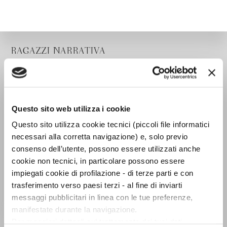
RAGAZZI NARRATIVA
Questo sito web utilizza i cookie
Questo sito utilizza cookie tecnici (piccoli file informatici
necessari alla corretta navigazione) e, solo previo
consenso dell’utente, possono essere utilizzati anche
cookie non tecnici, in particolare possono essere
impiegati cookie di profilazione - di terze parti e con
trasferimento verso paesi terzi - al fine di inviarti
messaggi pubblicitari in linea con le tue preferenze,
manifestate durante la navigazione.
I giorni del labirinto
Per maggiori dettagli sul trattamento dei tuoi dati