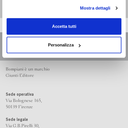
Isabella Montini
personali durante la navigazione, e per modificare le tue
Mostra dettagli
scelte privacy sui cookie, ti invitiamo a prendere visione
dell’
informativa cookie
.
Chiudendo il banner tramite la “X” prosegui la
Accetta tutti
navigazione senza alcuna profilazione e con installazione
dei soli cookie tecnici. Selezionando “Accetta tutti” presti
il tuo consenso alla profilazione che potrai revocare in
Personalizza
ogni momento
Revoca
Bompiani è un marchio
Giunti Editore
Sede operativa
Via Bolognese 165,
50139 Firenze
Sede legale
Via G.B.Pirelli 30,