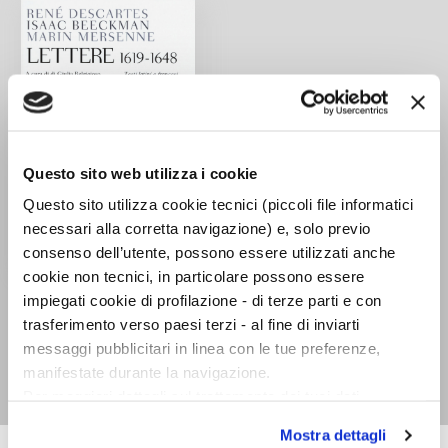
Questo sito web utilizza i cookie
Questo sito utilizza cookie tecnici (piccoli file informatici
necessari alla corretta navigazione) e, solo previo
consenso dell’utente, possono essere utilizzati anche
cookie non tecnici, in particolare possono essere
Lettere (1619-1648)
impiegati cookie di profilazione - di terze parti e con
René Descartes, Isaac
trasferimento verso paesi terzi - al fine di inviarti
Beeckman, Marin
messaggi pubblicitari in linea con le tue preferenze,
Mersenne
manifestate durante la navigazione.
Per maggiori dettagli sul trattamento dei tuoi dati
personali durante la navigazione, e per modificare le tue
Mostra dettagli
scelte privacy sui cookie, ti invitiamo a prendere visione