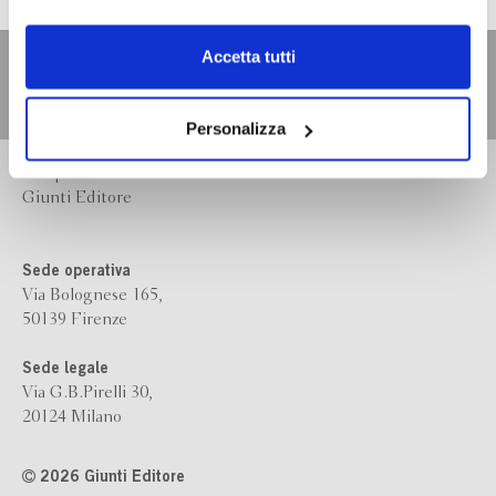
dell’
informativa cookie
.
Chiudendo il banner tramite la “X” prosegui la
Accetta tutti
navigazione senza alcuna profilazione e con installazione
dei soli cookie tecnici. Selezionando “Accetta tutti” presti
il tuo consenso alla profilazione che potrai revocare in
Personalizza
ogni momento
Revoca
Bompiani è un marchio
Giunti Editore
Sede operativa
Via Bolognese 165,
50139 Firenze
Sede legale
Via G.B.Pirelli 30,
20124 Milano
2026 Giunti Editore