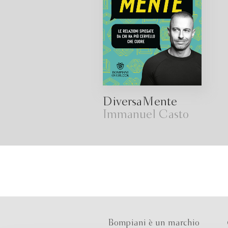
DiversaMente
Immanuel Casto
Bompiani è un marchio