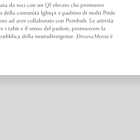
mata da soci con un QI elevato che promuove
sta della comunità lgbtq+ e padrino di molti Pride
opeo ad aver collaborato con Pornhub. Le attività
re i tabù e il senso del pudore, promuovere la
 pubblica della neurodivergenze.
DiversaMente
è