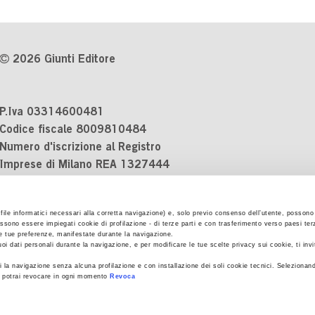
2026 Giunti Editore
P.Iva 03314600481
Codice fiscale 8009810484
Numero d'iscrizione al Registro
Imprese di Milano REA 1327444
Informativa sulla privacy
i file informatici necessari alla corretta navigazione) e, solo previo consenso dell’utente, possono 
Cookie Policy
ssono essere impiegati cookie di profilazione - di terze parti e con trasferimento verso paesi terzi
Contatti
 le tue preferenze, manifestate durante la navigazione.
uoi dati personali durante la navigazione, e per modificare le tue scelte privacy sui cookie, ti inv
Regolamenti e concorsi
 la navigazione senza alcuna profilazione e con installazione dei soli cookie tecnici. Selezionand
he potrai revocare in ogni momento
Revoca