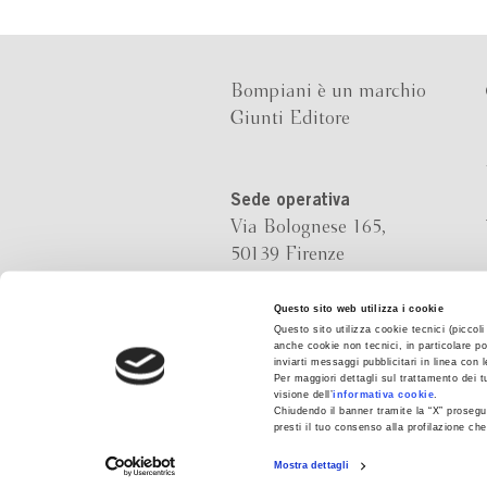
Bompiani è un marchio
Giunti Editore
Sede operativa
Via Bolognese 165,
50139 Firenze
Sede legale
Questo sito web utilizza i cookie
Questo sito utilizza cookie tecnici (piccol
Via G.B.Pirelli 30,
anche cookie non tecnici, in particolare po
20124 Milano
inviarti messaggi pubblicitari in linea con
Per maggiori dettagli sul trattamento dei t
visione dell’
informativa cookie
.
Chiudendo il banner tramite la “X” prosegui
presti il tuo consenso alla profilazione c
Mostra dettagli