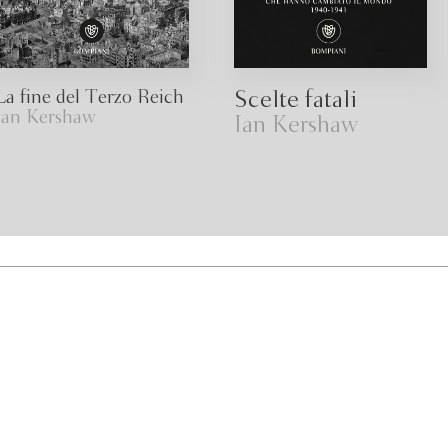
La fine del Terzo Reich
Scelte fatali
Ian Kershaw
Ian Kershaw