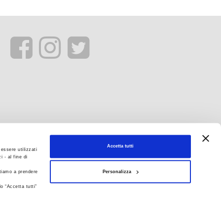
Accetta tutti
essere utilizzati
 - al fine di
Personalizza
itiamo a prendere
o “Accetta tutti”