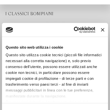
I CLASSICI BOMPIANI
Questo sito web utilizza i cookie
Questo sito utilizza cookie tecnici (piccoli file informatici
necessari alla corretta navigazione) e, solo previo
consenso dell’utente, possono essere utilizzati anche
cookie non tecnici, in particolare possono essere
impiegati cookie di profilazione - di terze parti e con
trasferimento verso paesi terzi - al fine di inviarti
messaggi pubblicitari in linea con le tue preferenze,
Il carteggio Aspern
Il giro di vite
manifestate durante la navigazione.
Henry James
Henry James
Per maggiori dettagli sul trattamento dei tuoi dati
personali durante la navigazione, e per modificare le tue