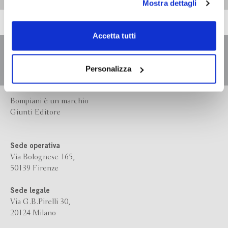
Mostra dettagli
scelte privacy sui cookie, ti invitiamo a prendere visione
dell’
informativa cookie
.
Chiudendo il banner tramite la “X” prosegui la
Accetta tutti
navigazione senza alcuna profilazione e con installazione
dei soli cookie tecnici. Selezionando “Accetta tutti” presti
il tuo consenso alla profilazione che potrai revocare in
Personalizza
ogni momento
Revoca
Bompiani è un marchio
Giunti Editore
Sede operativa
Via Bolognese 165,
50139 Firenze
Sede legale
Via G.B.Pirelli 30,
20124 Milano