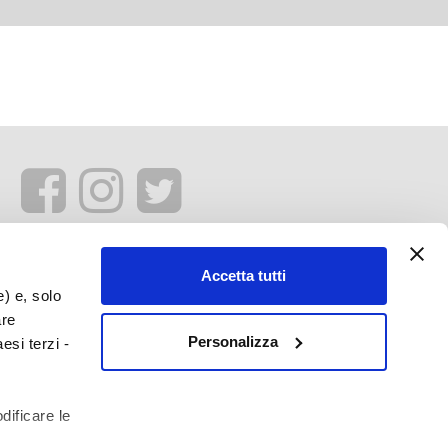
Accetta tutti
e) e, solo
are
Personalizza
esi terzi -
dificare le