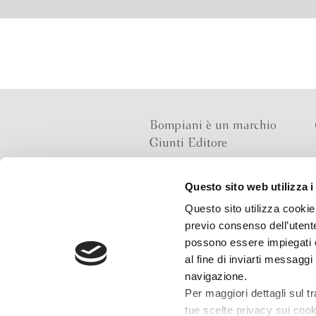
Bompiani è un marchio
Giunti Editore
Questo sito web utilizza i
Sede operativa
Questo sito utilizza cookie 
Via Bolognese 165,
previo consenso dell’utente
50139 Firenze
possono essere impiegati co
al fine di inviarti messaggi
Sede legale
navigazione.
Via G.B.Pirelli 30,
Per maggiori dettagli sul t
20124 Milano
tue scelte privacy sui cooki