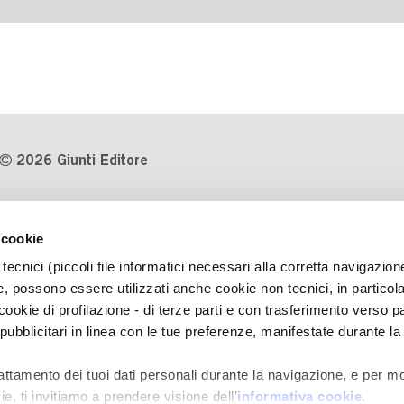
2026 Giunti Editore
P.Iva 03314600481
 cookie
Codice fiscale 8009810484
tecnici (piccoli file informatici necessari alla corretta navigazion
Numero d'iscrizione al Registro
, possono essere utilizzati anche cookie non tecnici, in particol
Imprese di Milano REA 1327444
okie di profilazione - di terze parti e con trasferimento verso pa
 pubblicitari in linea con le tue preferenze, manifestate durante la
Informativa sulla privacy
Cookie Policy
rattamento dei tuoi dati personali durante la navigazione, e per mo
Contatti
e, ti invitiamo a prendere visione dell’
informativa cookie
.