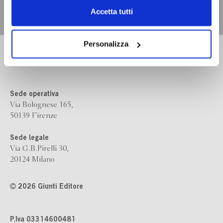
Chiudendo il banner tramite la “X” prosegui la
Accetta tutti
navigazione senza alcuna profilazione e con installazione
dei soli cookie tecnici. Selezionando “Accetta tutti” presti
il tuo consenso alla profilazione che potrai revocare in
Personalizza
Bompiani è un marchio
ogni momento
Revoca
Giunti Editore
Sede operativa
Via Bolognese 165,
50139 Firenze
Sede legale
Via G.B.Pirelli 30,
20124 Milano
2026 Giunti Editore
P.Iva 03314600481