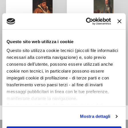
Questo sito web utilizza i cookie
Questo sito utilizza cookie tecnici (piccoli file informatici
necessari alla corretta navigazione) e, solo previo
consenso dell’utente, possono essere utilizzati anche
cookie non tecnici, in particolare possono essere
impiegati cookie di profilazione - di terze parti e con
Ivan il Terribile
Pietro il Grande
trasferimento verso paesi terzi - al fine di inviarti
Henri Troyat
Henri Troyat
messaggi pubblicitari in linea con le tue preferenze,
manifestate durante la navigazione.
Per maggiori dettagli sul trattamento dei tuoi dati
personali durante la navigazione, e per modificare le tue
Mostra dettagli
scelte privacy sui cookie, ti invitiamo a prendere visione
dell’
informativa cookie
.