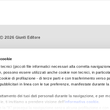
2026 Giunti Editore
P.Iva 03314600481
 cookie
Codice fiscale 8009810484
tecnici (piccoli file informatici necessari alla corretta navigazion
Numero d'iscrizione al Registro
, possono essere utilizzati anche cookie non tecnici, in particol
Imprese di Milano REA 1327444
okie di profilazione - di terze parti e con trasferimento verso pa
 pubblicitari in linea con le tue preferenze, manifestate durante la
Informativa sulla privacy
Cookie Policy
rattamento dei tuoi dati personali durante la navigazione, e per mo
Contatti
e, ti invitiamo a prendere visione dell’
informativa cookie
.
Regolamenti e concorsi
e la “X” prosegui la navigazione senza alcuna profilazione e con