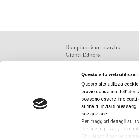
Bompiani è un marchio
Giunti Editore
Questo sito web utilizza i
Sede operativa
Questo sito utilizza cookie 
Via Bolognese 165,
previo consenso dell’utente
50139 Firenze
possono essere impiegati co
al fine di inviarti messaggi
Sede legale
navigazione.
Via G.B.Pirelli 30,
Per maggiori dettagli sul t
20124 Milano
tue scelte privacy sui cooki
Chiudendo il banner tramit