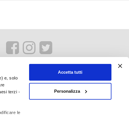
Accetta tutti
e) e, solo
are
Personalizza
esi terzi -
dificare le