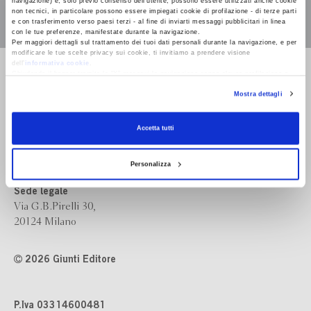
navigazione) e, solo previo consenso dell’utente, possono essere utilizzati anche cookie
non tecnici, in particolare possono essere impiegati cookie di profilazione - di terze parti
e con trasferimento verso paesi terzi - al fine di inviarti messaggi pubblicitari in linea
con le tue preferenze, manifestate durante la navigazione.
Per maggiori dettagli sul trattamento dei tuoi dati personali durante la navigazione, e per
modificare le tue scelte privacy sui cookie, ti invitiamo a prendere visione
dell’
informativa cookie
.
Bompiani è un marchio
Chiudendo il banner tramite la “X” prosegui la navigazione senza alcuna profilazione e
Giunti Editore
con installazione dei soli cookie tecnici. Selezionando “Accetta tutti” presti il tuo
Mostra dettagli
consenso alla profilazione che potrai revocare in ogni momento
Revoca
Accetta tutti
Sede operativa
Via Bolognese 165,
50139 Firenze
Personalizza
Sede legale
Via G.B.Pirelli 30,
20124 Milano
2026 Giunti Editore
P.Iva 03314600481