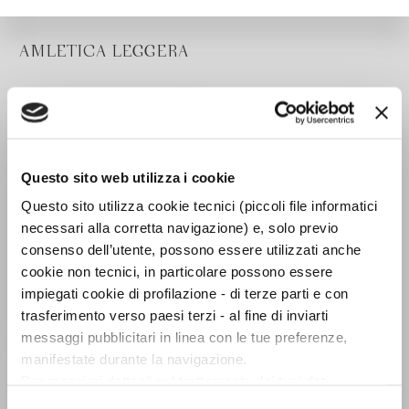
AMLETICA LEGGERA
Questo sito web utilizza i cookie
Questo sito utilizza cookie tecnici (piccoli file informatici
necessari alla corretta navigazione) e, solo previo
consenso dell’utente, possono essere utilizzati anche
cookie non tecnici, in particolare possono essere
impiegati cookie di profilazione - di terze parti e con
trasferimento verso paesi terzi - al fine di inviarti
messaggi pubblicitari in linea con le tue preferenze,
Smettere di f.
manifestate durante la navigazione.
Giovanni Benincasa
Per maggiori dettagli sul trattamento dei tuoi dati
personali durante la navigazione, e per modificare le tue