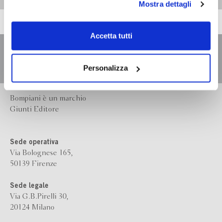
Mostra dettagli
scelte privacy sui cookie, ti invitiamo a prendere visione
dell’
informativa cookie
.
Chiudendo il banner tramite la “X” prosegui la
Accetta tutti
navigazione senza alcuna profilazione e con installazione
dei soli cookie tecnici. Selezionando “Accetta tutti” presti
il tuo consenso alla profilazione che potrai revocare in
Personalizza
ogni momento
Revoca
Bompiani è un marchio
Giunti Editore
Sede operativa
Via Bolognese 165,
50139 Firenze
Sede legale
Via G.B.Pirelli 30,
20124 Milano