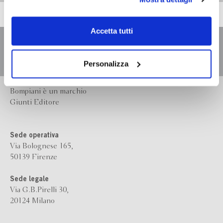
scelte privacy sui cookie, ti invitiamo a prendere visione
dell’
informativa cookie
.
Chiudendo il banner tramite la “X” prosegui la
Accetta tutti
navigazione senza alcuna profilazione e con installazione
dei soli cookie tecnici. Selezionando “Accetta tutti” presti
il tuo consenso alla profilazione che potrai revocare in
Personalizza
ogni momento
Revoca
Bompiani è un marchio
Giunti Editore
Sede operativa
Via Bolognese 165,
50139 Firenze
Sede legale
Via G.B.Pirelli 30,
20124 Milano