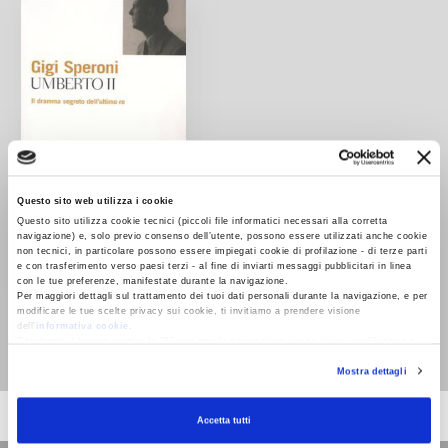
Questo sito web utilizza i cookie
Questo sito utilizza cookie tecnici (piccoli file informatici necessari alla corretta
navigazione) e, solo previo consenso dell’utente, possono essere utilizzati anche cookie
non tecnici, in particolare possono essere impiegati cookie di profilazione - di terze parti
e con trasferimento verso paesi terzi - al fine di inviarti messaggi pubblicitari in linea
con le tue preferenze, manifestate durante la navigazione.
Umberto II. Il dramma
Per maggiori dettagli sul trattamento dei tuoi dati personali durante la navigazione, e per
segreto dell'ultimo re
modificare le tue scelte privacy sui cookie, ti invitiamo a prendere visione
dell’
informativa cookie
.
Gigi Speroni
Chiudendo il banner tramite la “X” prosegui la navigazione senza alcuna profilazione e
con installazione dei soli cookie tecnici. Selezionando “Accetta tutti” presti il tuo
Mostra dettagli
consenso alla profilazione che potrai revocare in ogni momento
Revoca
Accetta tutti