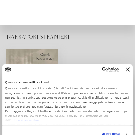
NARRATORI STRANIERI
Questo sito web utilizza i cookie
Questo sito utilizza cookie tecnici (piccoli file informatici necessari alla corretta
navigazione) e, solo previo consenso dell’utente, possono essere utilizzati anche cookie
non tecnici, in particolare possono essere impiegati cookie di profilazione - di terze parti
e con trasferimento verso paesi terzi - al fine di inviarti messaggi pubblicitari in linea
con le tue preferenze, manifestate durante la navigazione.
Per maggiori dettagli sul trattamento dei tuoi dati personali durante la navigazione, e per
modificare le tue scelte privacy sui cookie, ti invitiamo a prendere visione
dell’
informativa cookie
.
Chiudendo il banner tramite la “X” prosegui la navigazione senza alcuna profilazione e
con installazione dei soli cookie tecnici. Selezionando “Accetta tutti” presti il tuo
Mostra dettagli
consenso alla profilazione che potrai revocare in ogni momento
Revoca