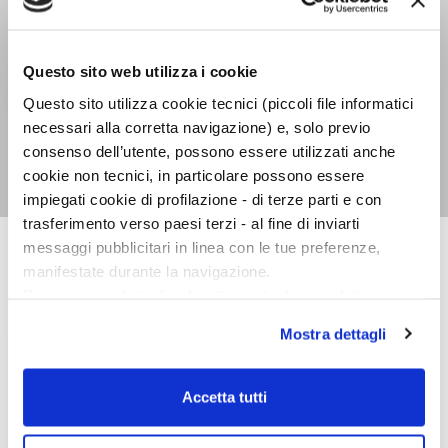
Questo sito web utilizza i cookie
Questo sito utilizza cookie tecnici (piccoli file informatici
Alla scoperta dello
necessari alla corretta navigazione) e, solo previo
Yoga Ratna
consenso dell’utente, possono essere utilizzati anche
Gabriella Cella
cookie non tecnici, in particolare possono essere
impiegati cookie di profilazione - di terze parti e con
trasferimento verso paesi terzi - al fine di inviarti
messaggi pubblicitari in linea con le tue preferenze,
manifestate durante la navigazione.
TASCABILI VARIA
Per maggiori dettagli sul trattamento dei tuoi dati
personali durante la navigazione, e per modificare le tue
Mostra dettagli
scelte privacy sui cookie, ti invitiamo a prendere visione
dell’
informativa cookie
.
Chiudendo il banner tramite la “X” prosegui la
Accetta tutti
navigazione senza alcuna profilazione e con installazione
dei soli cookie tecnici. Selezionando “Accetta tutti” presti