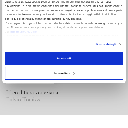
Fulvio Tomizza
Fulvio Tomizza
Questo sito utilizza cookie tecnici (piccoli file informatici necessari alla corretta
navigazione) e, solo previo consenso dell’utente, possono essere utilizzati anche cookie
non tecnici, in particolare possono essere impiegati cookie di profilazione - di terze parti
e con trasferimento verso paesi terzi - al fine di inviarti messaggi pubblicitari in linea
con le tue preferenze, manifestate durante la navigazione.
Per maggiori dettagli sul trattamento dei tuoi dati personali durante la navigazione, e per
modificare le tue scelte privacy sui cookie, ti invitiamo a prendere visione
dell’
informativa cookie
.
Chiudendo il banner tramite la “X” prosegui la navigazione senza alcuna profilazione e
con installazione dei soli cookie tecnici. Selezionando “Accetta tutti” presti il tuo
Mostra dettagli
consenso alla profilazione che potrai revocare in ogni momento
Revoca
Accetta tutti
Personalizza
L' ereditiera veneziana
Fulvio Tomizza