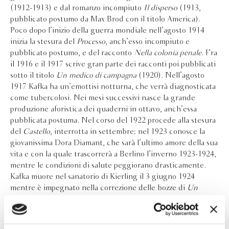
(1912-1913) e dal romanzo incompiuto
Il disperso
(1913,
pubblicato postumo da Max Brod con il titolo America).
Poco dopo l’inizio della guerra mondiale nell’agosto 1914
inizia la stesura del
Processo
, anch’esso incompiuto e
pubblicato postumo, e del racconto
Nella colonia penale
. Fra
il 1916 e il 1917 scrive gran parte dei racconti poi pubblicati
sotto il titolo
Un medico di campagna
(1920). Nell’agosto
1917 Kafka ha un’emottisi notturna, che verrà diagnosticata
come tubercolosi. Nei mesi successivi nasce la grande
produzione aforistica dei quaderni in ottavo, anch’essa
pubblicata postuma. Nel corso del 1922 procede alla stesura
del
Castello
, interrotta in settembre; nel 1923 conosce la
giovanissima Dora Diamant, che sarà l’ultimo amore della sua
vita e con la quale trascorrerà a Berlino l’inverno 1923-1924,
mentre le condizioni di salute peggiorano drasticamente.
Kafka muore nel sanatorio di Kierling il 3 giugno 1924
mentre è impegnato nella correzione delle bozze di
Un
digiunatore
, la raccolta degli ultimi racconti scritti nei mesi
precedenti, che verrà pubblicata poche settimane dopo la
morte.