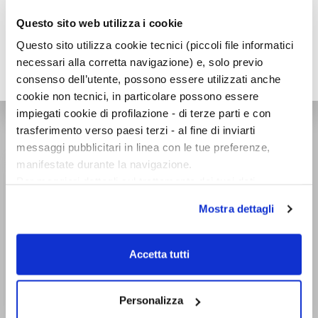
Questo sito web utilizza i cookie
Questo sito utilizza cookie tecnici (piccoli file informatici
necessari alla corretta navigazione) e, solo previo
consenso dell’utente, possono essere utilizzati anche
cookie non tecnici, in particolare possono essere
impiegati cookie di profilazione - di terze parti e con
CLASSICI DELLA LETTERATURA EUROPEA
trasferimento verso paesi terzi - al fine di inviarti
messaggi pubblicitari in linea con le tue preferenze,
manifestate durante la navigazione.
Per maggiori dettagli sul trattamento dei tuoi dati
personali durante la navigazione, e per modificare le tue
Mostra dettagli
scelte privacy sui cookie, ti invitiamo a prendere visione
dell’
informativa cookie
.
Chiudendo il banner tramite la “X” prosegui la
Accetta tutti
navigazione senza alcuna profilazione e con installazione
dei soli cookie tecnici. Selezionando “Accetta tutti” presti
il tuo consenso alla profilazione che potrai revocare in
Personalizza
ogni momento
Revoca