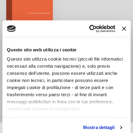
Questo sito web utilizza i cookie
Questo sito utilizza cookie tecnici (piccoli file informatici
necessari alla corretta navigazione) e, solo previo
consenso dell’utente, possono essere utilizzati anche
cookie non tecnici, in particolare possono essere
Disputazioni
impiegati cookie di profilazione - di terze parti e con
metafisiche. Testo
trasferimento verso paesi terzi - al fine di inviarti
latino a fronte
messaggi pubblicitari in linea con le tue preferenze,
Francisco Suárez
manifestate durante la navigazione.
Per maggiori dettagli sul trattamento dei tuoi dati
personali durante la navigazione, e per modificare le tue
Mostra dettagli
scelte privacy sui cookie, ti invitiamo a prendere visione