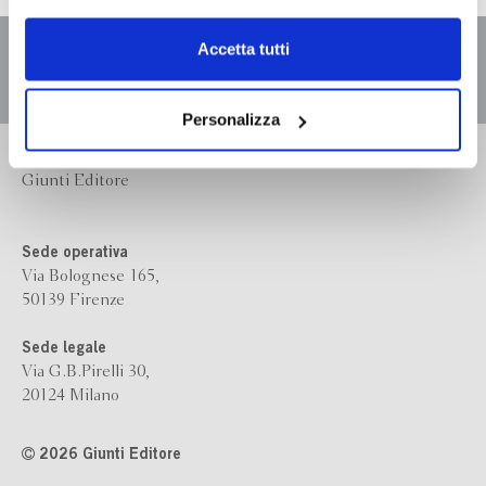
dell’
informativa cookie
.
Chiudendo il banner tramite la “X” prosegui la
Accetta tutti
navigazione senza alcuna profilazione e con installazione
dei soli cookie tecnici. Selezionando “Accetta tutti” presti
il tuo consenso alla profilazione che potrai revocare in
Personalizza
ogni momento
Revoca
Bompiani è un marchio
Giunti Editore
Sede operativa
Via Bolognese 165,
50139 Firenze
Sede legale
Via G.B.Pirelli 30,
20124 Milano
2026 Giunti Editore