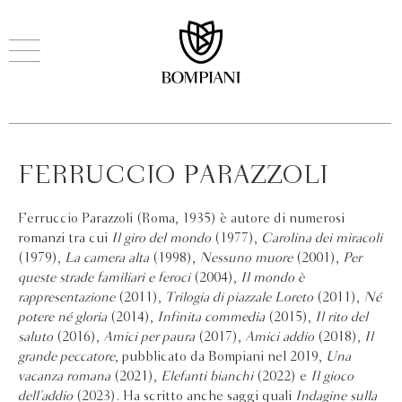
FERRUCCIO PARAZZOLI
Ferruccio Parazzoli (Roma, 1935) è autore di numerosi
romanzi tra cui
Il giro del mondo
(1977),
Carolina dei miracoli
(1979),
La camera alta
(1998),
Nessuno muore
(2001),
Per
queste strade familiari e feroci
(2004),
Il mondo è
rappresentazione
(2011),
Trilogia di piazzale Loreto
(2011),
Né
potere né gloria
(2014),
Infinita commedia
(2015),
Il rito del
saluto
(2016),
Amici per paura
(2017),
Amici addio
(2018),
Il
grande peccatore
, pubblicato da Bompiani nel 2019,
Una
vacanza romana
(2021),
Elefanti bianchi
(2022) e
Il gioco
dell’addio
(2023). Ha scritto anche saggi quali
Indagine sulla