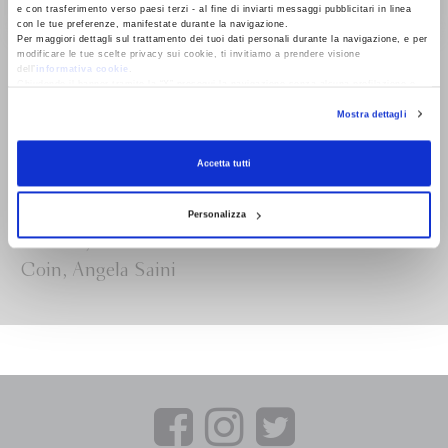
e con trasferimento verso paesi terzi - al fine di inviarti messaggi pubblicitari in linea
con le tue preferenze, manifestate durante la navigazione.
Per maggiori dettagli sul trattamento dei tuoi dati personali durante la navigazione, e per
Come ne usciremo
L'altro mondo
modificare le tue scelte privacy sui cookie, ti invitiamo a prendere visione
dell’
informativa cookie
.
Fabio Deotto, Omar El
Fabio Deotto
Chiudendo il banner tramite la “X” prosegui la navigazione senza alcuna profilazione e
Akkad, Vincenzo
con installazione dei soli cookie tecnici. Selezionando “Accetta tutti” presti il tuo
Mostra dettagli
consenso alla profilazione che potrai revocare in ogni momento
Revoca
Latronico, Meehan
Crist, Sergio del
Accetta tutti
Molino, Claudia
Durastanti, Chigozie
Personalizza
Obioma, Francesca
Coin, Angela Saini