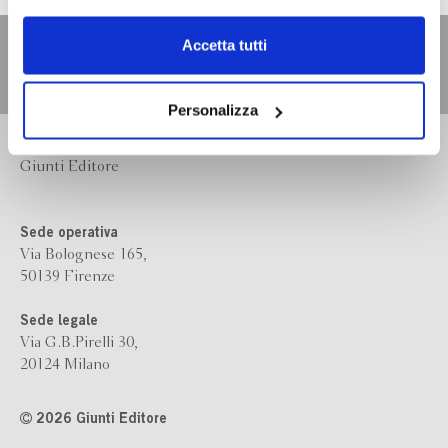
dell’
informativa cookie
.
Chiudendo il banner tramite la “X” prosegui la
Accetta tutti
navigazione senza alcuna profilazione e con installazione
dei soli cookie tecnici. Selezionando “Accetta tutti” presti
il tuo consenso alla profilazione che potrai revocare in
Personalizza
ogni momento
Revoca
Bompiani è un marchio
Giunti Editore
Sede operativa
Via Bolognese 165,
50139 Firenze
Sede legale
Via G.B.Pirelli 30,
20124 Milano
2026 Giunti Editore