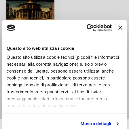
Questo sito web utilizza i cookie
Questo sito utilizza cookie tecnici (piccoli file informatici
necessari alla corretta navigazione) e, solo previo
consenso dell’utente, possono essere utilizzati anche
cookie non tecnici, in particolare possono essere
La cultura filosofica del
impiegati cookie di profilazione - di terze parti e con
Rinascimento italiano.
trasferimento verso paesi terzi - al fine di inviarti
Ricerche e documenti
messaggi pubblicitari in linea con le tue preferenze,
Eugenio Garin
manifestate durante la navigazione.
Per maggiori dettagli sul trattamento dei tuoi dati
personali durante la navigazione, e per modificare le tue
Mostra dettagli
scelte privacy sui cookie, ti invitiamo a prendere visione