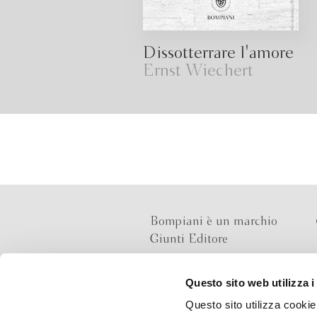
Dissotterrare l'amore
Ernst Wiechert
Bompiani è un marchio
Giunti Editore
Questo sito web utilizza i
Sede operativa
Questo sito utilizza cookie 
Via Bolognese 165,