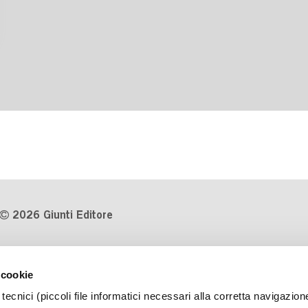
2026 Giunti Editore
P.Iva 03314600481
 cookie
Codice fiscale 8009810484
tecnici (piccoli file informatici necessari alla corretta navigazion
Numero d'iscrizione al Registro