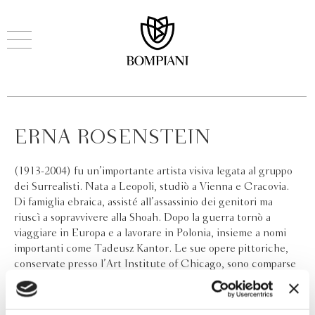
ERNA ROSENSTEIN
(1913-2004) fu un’importante artista visiva legata al gruppo
dei Surrealisti. Nata a Leopoli, studiò a Vienna e Cracovia.
Di famiglia ebraica, assisté all’assassinio dei genitori ma
riuscì a sopravvivere alla Shoah. Dopo la guerra tornò a
viaggiare in Europa e a lavorare in Polonia, insieme a nomi
importanti come Tadeusz Kantor. Le sue opere pittoriche,
conservate presso l’Art Institute of Chicago, sono comparse
in importanti mostre in tutto il mondo. Alla sua morte tra le
sue carte vennero rinvenute poesie e prose pervase del
medesimo spirito surreale.