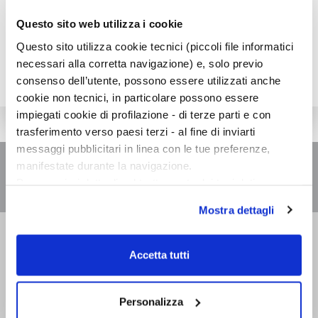
Questo sito web utilizza i cookie
Questo sito utilizza cookie tecnici (piccoli file informatici
necessari alla corretta navigazione) e, solo previo
consenso dell’utente, possono essere utilizzati anche
cookie non tecnici, in particolare possono essere
impiegati cookie di profilazione - di terze parti e con
trasferimento verso paesi terzi - al fine di inviarti
messaggi pubblicitari in linea con le tue preferenze,
manifestate durante la navigazione.
Per maggiori dettagli sul trattamento dei tuoi dati
personali durante la navigazione, e per modificare le tue
Mostra dettagli
scelte privacy sui cookie, ti invitiamo a prendere visione
dell’
informativa cookie
.
Bompiani è un marchio
Chiudendo il banner tramite la “X” prosegui la
Giunti Editore
Accetta tutti
navigazione senza alcuna profilazione e con installazione
dei soli cookie tecnici. Selezionando “Accetta tutti” presti
Sede operativa
il tuo consenso alla profilazione che potrai revocare in
Personalizza
Via Bolognese 165,