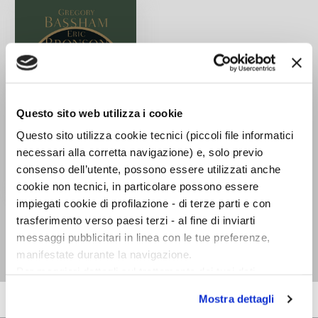
Questo sito web utilizza i cookie
Questo sito utilizza cookie tecnici (piccoli file informatici
necessari alla corretta navigazione) e, solo previo
consenso dell’utente, possono essere utilizzati anche
cookie non tecnici, in particolare possono essere
impiegati cookie di profilazione - di terze parti e con
Lo Hobbit e la filosofia
trasferimento verso paesi terzi - al fine di inviarti
Gregory Bassham, Eric
messaggi pubblicitari in linea con le tue preferenze,
Bronson
manifestate durante la navigazione.
Per maggiori dettagli sul trattamento dei tuoi dati
personali durante la navigazione, e per modificare le tue
Mostra dettagli
scelte privacy sui cookie, ti invitiamo a prendere visione