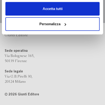
dell’
informativa cookie
.
Chiudendo il banner tramite la “X” prosegui la
Accetta tutti
navigazione senza alcuna profilazione e con installazione
dei soli cookie tecnici. Selezionando “Accetta tutti” presti
il tuo consenso alla profilazione che potrai revocare in
Personalizza
ogni momento
Revoca
Bompiani è un marchio
Giunti Editore
Sede operativa
Via Bolognese 165,
50139 Firenze
Sede legale
Via G.B.Pirelli 30,
20124 Milano
2026 Giunti Editore