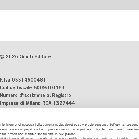
2026 Giunti Editore
P.Iva 03314600481
Codice fiscale 8009810484
Numero d'iscrizione al Registro
Imprese di Milano REA 1327444
Informativa sulla privacy
i file informatici necessari alla corretta navigazione) e, solo previo consenso dell’utente, possono 
Cookie Policy
ssono essere impiegati cookie di profilazione - di terze parti e con trasferimento verso paesi terzi
Contatti
 le tue preferenze, manifestate durante la navigazione.
uoi dati personali durante la navigazione, e per modificare le tue scelte privacy sui cookie, ti inv