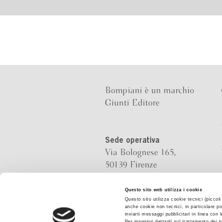
Bompiani è un marchio
Giunti Editore
Sede operativa
Via Bolognese 165,
50139 Firenze
Sede legale
Questo sito web utilizza i cookie
Questo sito utilizza cookie tecnici (piccol
Via G.B.Pirelli 30,
anche cookie non tecnici, in particolare po
20124 Milano
inviarti messaggi pubblicitari in linea con
Per maggiori dettagli sul trattamento dei t