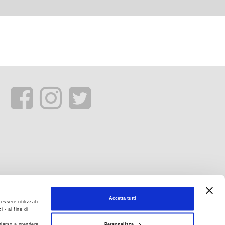
Accetta tutti
essere utilizzati
 - al fine di
Personalizza
itiamo a prendere