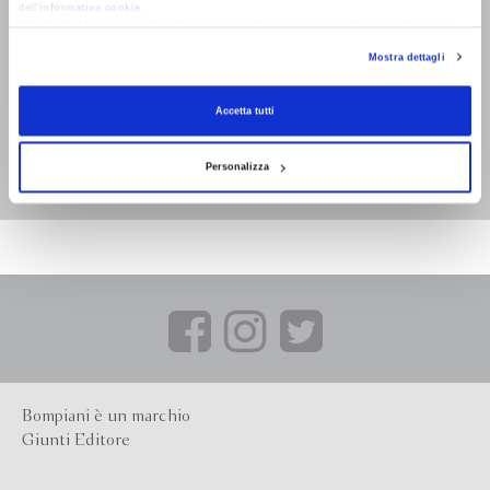
dell’
informativa cookie
.
Chiudendo il banner tramite la “X” prosegui la navigazione senza alcuna profilazione e
con installazione dei soli cookie tecnici. Selezionando “Accetta tutti” presti il tuo
Mostra dettagli
consenso alla profilazione che potrai revocare in ogni momento
Revoca
L'incompiuter
Accetta tutti
Beppe Viola, Enzo
Jannacci
Personalizza
Bompiani è un marchio
Giunti Editore