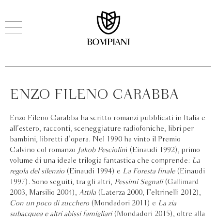
ENZO FILENO CARABBA
Enzo Fileno Carabba ha scritto romanzi pubblicati in Italia e
all’estero, racconti, sceneggiature radiofoniche, libri per
bambini, libretti d’opera. Nel 1990 ha vinto il Premio
Calvino col romanzo
Jakob Pesciolin
i (Einaudi 1992), primo
volume di una ideale trilogia fantastica che comprende:
La
regola del silenzio
(Einaudi 1994) e
La Foresta finale
(Einaudi
1997). Sono seguiti, tra gli altri,
Pessimi Segnali
(Gallimard
2003, Marsilio 2004),
Attila
(Laterza 2000, Feltrinelli 2012),
Con un poco di zucchero
(Mondadori 2011) e
La zia
subacquea e altri abissi famigliari
(Mondadori 2015), oltre alla