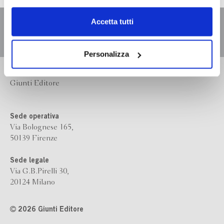
dell’
informativa cookie
.
Chiudendo il banner tramite la “X” prosegui la
Accetta tutti
navigazione senza alcuna profilazione e con installazione
dei soli cookie tecnici. Selezionando “Accetta tutti” presti
il tuo consenso alla profilazione che potrai revocare in
Personalizza
ogni momento
Revoca
Bompiani è un marchio
Giunti Editore
Sede operativa
Via Bolognese 165,
50139 Firenze
Sede legale
Via G.B.Pirelli 30,
20124 Milano
2026 Giunti Editore