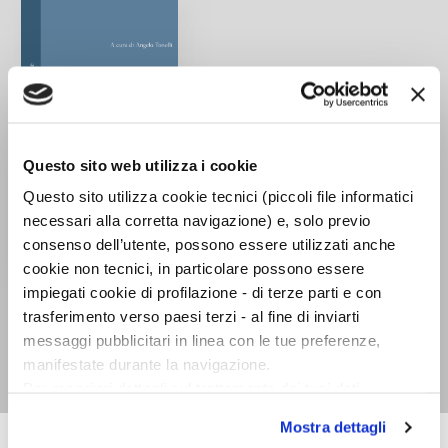
Questo sito web utilizza i cookie
Questo sito utilizza cookie tecnici (piccoli file informatici
necessari alla corretta navigazione) e, solo previo
consenso dell’utente, possono essere utilizzati anche
cookie non tecnici, in particolare possono essere
Testimonianze e
impiegati cookie di profilazione - di terze parti e con
frammenti. Testo greco
trasferimento verso paesi terzi - al fine di inviarti
a fronte
messaggi pubblicitari in linea con le tue preferenze,
Empedocle
manifestate durante la navigazione.
Per maggiori dettagli sul trattamento dei tuoi dati
personali durante la navigazione, e per modificare le tue
Mostra dettagli
scelte privacy sui cookie, ti invitiamo a prendere visione