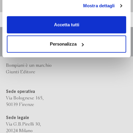
personali durante la navigazione, e per modificare le tue
Mostra dettagli
scelte privacy sui cookie, ti invitiamo a prendere visione
dell’
informativa cookie
.
Chiudendo il banner tramite la “X” prosegui la
Accetta tutti
navigazione senza alcuna profilazione e con installazione
dei soli cookie tecnici. Selezionando “Accetta tutti” presti
il tuo consenso alla profilazione che potrai revocare in
Personalizza
ogni momento
Revoca
Bompiani è un marchio
Giunti Editore
Sede operativa
Via Bolognese 165,
50139 Firenze
Sede legale
Via G.B.Pirelli 30,
20124 Milano