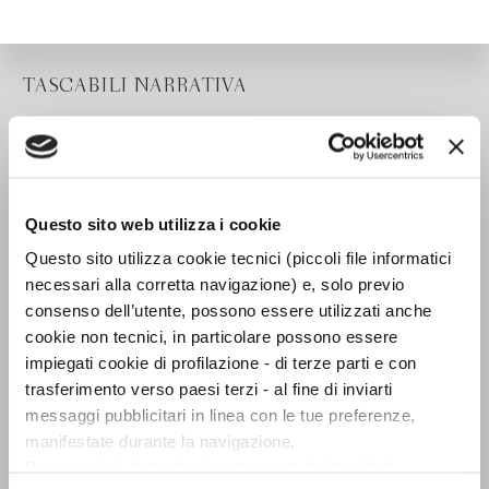
TASCABILI NARRATIVA
Questo sito web utilizza i cookie
Questo sito utilizza cookie tecnici (piccoli file informatici
necessari alla corretta navigazione) e, solo previo
consenso dell’utente, possono essere utilizzati anche
cookie non tecnici, in particolare possono essere
impiegati cookie di profilazione - di terze parti e con
trasferimento verso paesi terzi - al fine di inviarti
messaggi pubblicitari in linea con le tue preferenze,
manifestate durante la navigazione.
Lo stagno dei caimani
Per maggiori dettagli sul trattamento dei tuoi dati
Emilio Salgari