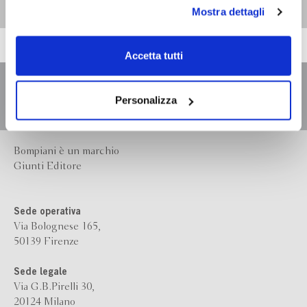
personali durante la navigazione, e per modificare le tue
Mostra dettagli
scelte privacy sui cookie, ti invitiamo a prendere visione
dell’
informativa cookie
.
Chiudendo il banner tramite la “X” prosegui la
Accetta tutti
navigazione senza alcuna profilazione e con installazione
dei soli cookie tecnici. Selezionando “Accetta tutti” presti
il tuo consenso alla profilazione che potrai revocare in
Personalizza
ogni momento
Revoca
Bompiani è un marchio
Giunti Editore
Sede operativa
Via Bolognese 165,
50139 Firenze
Sede legale
Via G.B.Pirelli 30,
20124 Milano