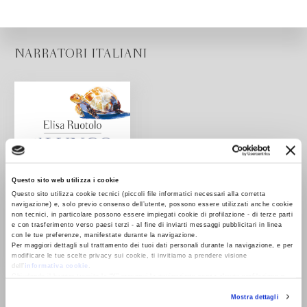
NARRATORI ITALIANI
Questo sito web utilizza i cookie
Questo sito utilizza cookie tecnici (piccoli file informatici necessari alla corretta
navigazione) e, solo previo consenso dell’utente, possono essere utilizzati anche cookie
non tecnici, in particolare possono essere impiegati cookie di profilazione - di terze parti
e con trasferimento verso paesi terzi - al fine di inviarti messaggi pubblicitari in linea
con le tue preferenze, manifestate durante la navigazione.
Per maggiori dettagli sul trattamento dei tuoi dati personali durante la navigazione, e per
modificare le tue scelte privacy sui cookie, ti invitiamo a prendere visione
dell’
informativa cookie
.
Chiudendo il banner tramite la “X” prosegui la navigazione senza alcuna profilazione e
Il lungo inverno di Ugo
con installazione dei soli cookie tecnici. Selezionando “Accetta tutti” presti il tuo
Singer
Mostra dettagli
consenso alla profilazione che potrai revocare in ogni momento
Revoca