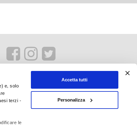
Accetta tutti
e) e, solo
are
Personalizza
esi terzi -
dificare le