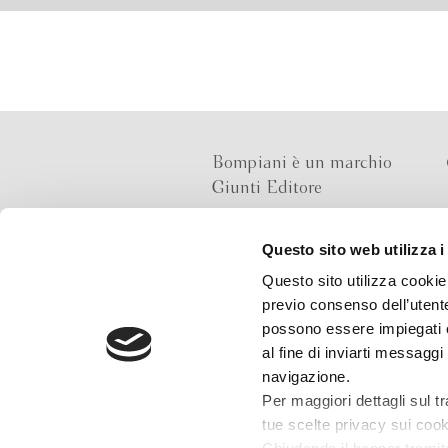
Bompiani è un marchio
Giunti Editore
Questo sito web utilizza i
Sede operativa
Questo sito utilizza cookie 
Via Bolognese 165,
previo consenso dell’utente
50139 Firenze
possono essere impiegati co
al fine di inviarti messaggi
Sede legale
navigazione.
Via G.B.Pirelli 30,
Per maggiori dettagli sul t
20124 Milano
tue scelte privacy sui cooki