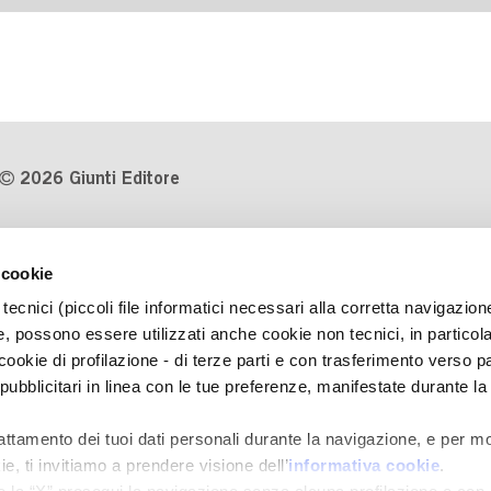
2026 Giunti Editore
P.Iva 03314600481
 cookie
Codice fiscale 8009810484
tecnici (piccoli file informatici necessari alla corretta navigazion
Numero d'iscrizione al Registro
, possono essere utilizzati anche cookie non tecnici, in particol
Imprese di Milano REA 1327444
okie di profilazione - di terze parti e con trasferimento verso pa
 pubblicitari in linea con le tue preferenze, manifestate durante la
Informativa sulla privacy
Cookie Policy
rattamento dei tuoi dati personali durante la navigazione, e per mo
Contatti
e, ti invitiamo a prendere visione dell’
informativa cookie
.
Regolamenti e concorsi