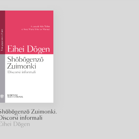
Shōbōgenzō Zuimonki.
Discorsi informali
Eihei Dōgen