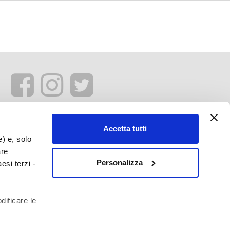
Accetta tutti
e) e, solo
are
Personalizza
esi terzi -
dificare le