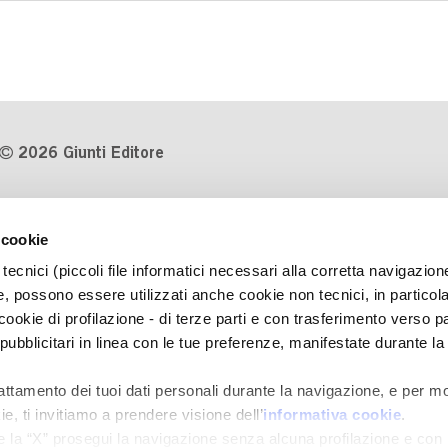
2026 Giunti Editore
P.Iva 03314600481
 cookie
Codice fiscale 8009810484
tecnici (piccoli file informatici necessari alla corretta navigazion
Numero d'iscrizione al Registro
, possono essere utilizzati anche cookie non tecnici, in particol
Imprese di Milano REA 1327444
okie di profilazione - di terze parti e con trasferimento verso pa
 pubblicitari in linea con le tue preferenze, manifestate durante la
Informativa sulla privacy
Cookie Policy
rattamento dei tuoi dati personali durante la navigazione, e per mo
Contatti
e, ti invitiamo a prendere visione dell’
informativa cookie
.
Regolamenti e concorsi
e la “X” prosegui la navigazione senza alcuna profilazione e con