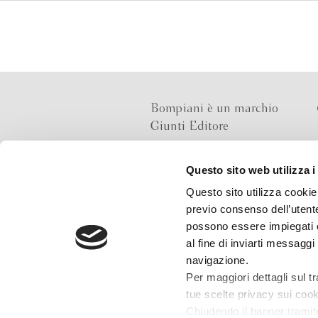
Bompiani è un marchio
Giunti Editore
Questo sito web utilizza i
Sede operativa
Questo sito utilizza cookie 
Via Bolognese 165,
previo consenso dell’utente
50139 Firenze
possono essere impiegati co
al fine di inviarti messaggi
Sede legale
navigazione.
Via G.B.Pirelli 30,
Per maggiori dettagli sul t
20124 Milano
tue scelte privacy sui cooki
Chiudendo il banner tramit