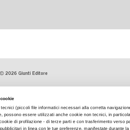
2026 Giunti Editore
P.Iva 03314600481
 cookie
Codice fiscale 8009810484
tecnici (piccoli file informatici necessari alla corretta navigazion
Numero d'iscrizione al Registro
, possono essere utilizzati anche cookie non tecnici, in particol
Imprese di Milano REA 1327444
okie di profilazione - di terze parti e con trasferimento verso pa
 pubblicitari in linea con le tue preferenze, manifestate durante la