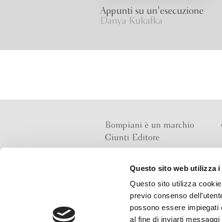
Appunti su un'esecuzione
Danya Kukafka
Bompiani è un marchio
Giunti Editore
Questo sito web utilizza i
Sede operativa
Questo sito utilizza cookie 
Via Bolognese 165,
previo consenso dell’utente
50139 Firenze
possono essere impiegati co
al fine di inviarti messaggi