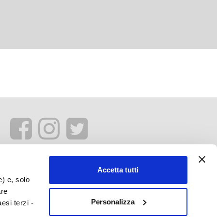
Accetta tutti
e) e, solo
are
Personalizza
esi terzi -