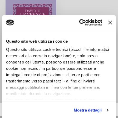
Questo sito web utilizza i cookie
Questo sito utilizza cookie tecnici (piccoli file informatici
necessari alla corretta navigazione) e, solo previo
consenso dell’utente, possono essere utilizzati anche
cookie non tecnici, in particolare possono essere
impiegati cookie di profilazione - di terze parti e con
L'amante di Lady
trasferimento verso paesi terzi - al fine di inviarti
Chatterley
messaggi pubblicitari in linea con le tue preferenze,
D. H. Lawrence
manifestate durante la navigazione.
Per maggiori dettagli sul trattamento dei tuoi dati
personali durante la navigazione, e per modificare le tue
Mostra dettagli
scelte privacy sui cookie, ti invitiamo a prendere visione