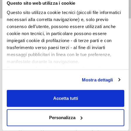
Cristiano Cavina
Questo sito web utilizza i cookie
Questo sito utilizza cookie tecnici (piccoli file informatici
necessari alla corretta navigazione) e, solo previo
consenso dell’utente, possono essere utilizzati anche
cookie non tecnici, in particolare possono essere
NARRATORI ITALIANI
impiegati cookie di profilazione - di terze parti e con
trasferimento verso paesi terzi - al fine di inviarti
messaggi pubblicitari in linea con le tue preferenze,
manifestate durante la navigazione.
Per maggiori dettagli sul trattamento dei tuoi dati
personali durante la navigazione, e per modificare le tue
Mostra dettagli
scelte privacy sui cookie, ti invitiamo a prendere visione
dell’
informativa cookie
.
Chiudendo il banner tramite la “X” prosegui la
Accetta tutti
navigazione senza alcuna profilazione e con installazione
dei soli cookie tecnici. Selezionando “Accetta tutti” presti
il tuo consenso alla profilazione che potrai revocare in
Personalizza
ogni momento
Revoca
Il ragazzo sbagliato
La parola papà