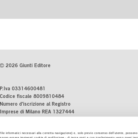
2026 Giunti Editore
P.Iva 03314600481
Codice fiscale 8009810484
Numero d'iscrizione al Registro
Imprese di Milano REA 1327444
Informativa sulla privacy
i file informatici necessari alla corretta navigazione) e, solo previo consenso dell’utente, possono 
Cookie Policy
ssono essere impiegati cookie di profilazione - di terze parti e con trasferimento verso paesi terzi