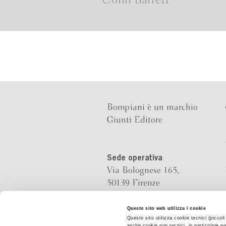
Colin Barrett
Bompiani è un marchio
Giunti Editore
Sede operativa
Via Bolognese 165,
50139 Firenze
Sede legale
Questo sito web utilizza i cookie
Questo sito utilizza cookie tecnici (piccol
Via G.B.Pirelli 30,
anche cookie non tecnici, in particolare po