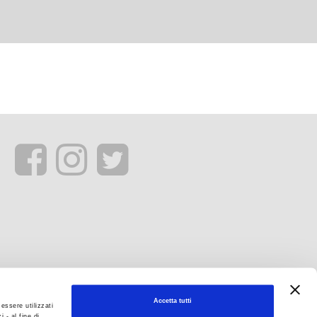
Accetta tutti
essere utilizzati
 - al fine di