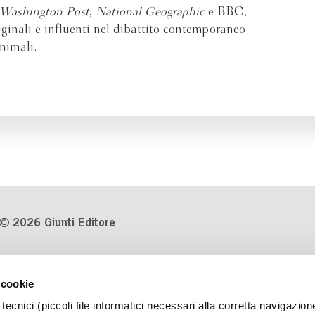
Washington Post
,
National Geographic
e BBC,
iginali e influenti nel dibattito contemporaneo
nimali.
2026 Giunti Editore
P.Iva 03314600481
 cookie
Codice fiscale 8009810484
tecnici (piccoli file informatici necessari alla corretta navigazion
Numero d'iscrizione al Registro