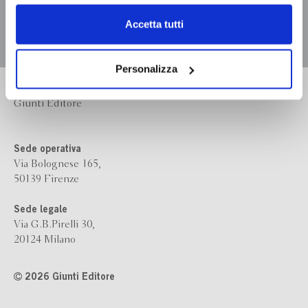
dell’
informativa cookie
.
Chiudendo il banner tramite la “X” prosegui la
Accetta tutti
navigazione senza alcuna profilazione e con installazione
dei soli cookie tecnici. Selezionando “Accetta tutti” presti
il tuo consenso alla profilazione che potrai revocare in
Personalizza
ogni momento
Revoca
Bompiani è un marchio
Giunti Editore
Sede operativa
Via Bolognese 165,
50139 Firenze
Sede legale
Via G.B.Pirelli 30,
20124 Milano
2026 Giunti Editore