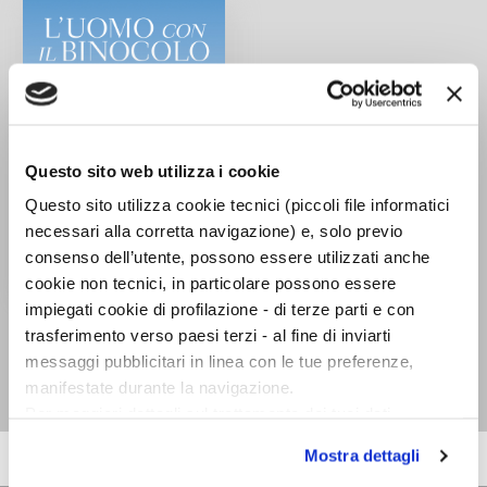
Questo sito web utilizza i cookie
Questo sito utilizza cookie tecnici (piccoli file informatici
necessari alla corretta navigazione) e, solo previo
consenso dell’utente, possono essere utilizzati anche
cookie non tecnici, in particolare possono essere
impiegati cookie di profilazione - di terze parti e con
L'uomo con il binocolo
trasferimento verso paesi terzi - al fine di inviarti
Christina Olséni,
messaggi pubblicitari in linea con le tue preferenze,
Micke Hansen
manifestate durante la navigazione.
Per maggiori dettagli sul trattamento dei tuoi dati
personali durante la navigazione, e per modificare le tue
Mostra dettagli
scelte privacy sui cookie, ti invitiamo a prendere visione