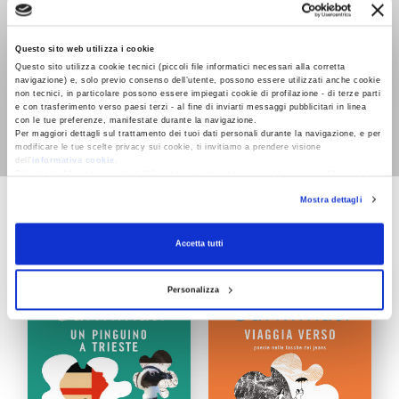
Questo sito web utilizza i cookie
Questo sito utilizza cookie tecnici (piccoli file informatici necessari alla corretta
navigazione) e, solo previo consenso dell’utente, possono essere utilizzati anche cookie
non tecnici, in particolare possono essere impiegati cookie di profilazione - di terze parti
Viaggia verso
Fuori fuoco
e con trasferimento verso paesi terzi - al fine di inviarti messaggi pubblicitari in linea
con le tue preferenze, manifestate durante la navigazione.
Chiara Carminati
Chiara Carminati
Per maggiori dettagli sul trattamento dei tuoi dati personali durante la navigazione, e per
modificare le tue scelte privacy sui cookie, ti invitiamo a prendere visione
dell’
informativa cookie
.
Chiudendo il banner tramite la “X” prosegui la navigazione senza alcuna profilazione e
con installazione dei soli cookie tecnici. Selezionando “Accetta tutti” presti il tuo
Mostra dettagli
consenso alla profilazione che potrai revocare in ogni momento
Revoca
TASCABILINI
Accetta tutti
Personalizza