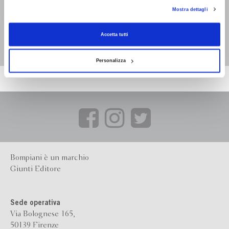
con installazione dei soli cookie tecnici. Selezionando “Accetta tutti” presti il tuo
Mostra dettagli
consenso alla profilazione che potrai revocare in ogni momento
Revoca
Noi abbiamo un sogno
Accetta tutti
Annamaria Manzoni
Personalizza
Bompiani è un marchio
Giunti Editore
Sede operativa
Via Bolognese 165,
50139 Firenze