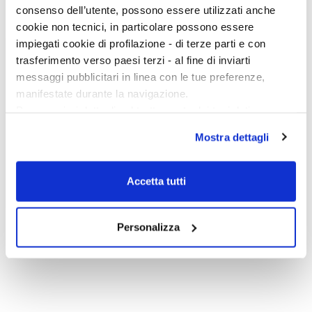
GRANDI TASCABILI
consenso dell’utente, possono essere utilizzati anche
cookie non tecnici, in particolare possono essere
impiegati cookie di profilazione - di terze parti e con
trasferimento verso paesi terzi - al fine di inviarti
messaggi pubblicitari in linea con le tue preferenze,
manifestate durante la navigazione.
Per maggiori dettagli sul trattamento dei tuoi dati
personali durante la navigazione, e per modificare le tue
Mostra dettagli
scelte privacy sui cookie, ti invitiamo a prendere visione
dell’
informativa cookie
.
Chiudendo il banner tramite la “X” prosegui la
Accetta tutti
navigazione senza alcuna profilazione e con installazione
dei soli cookie tecnici. Selezionando “Accetta tutti” presti
L' ultimo confine
il tuo consenso alla profilazione che potrai revocare in
Personalizza
Alistair McLean
ogni momento
Revoca