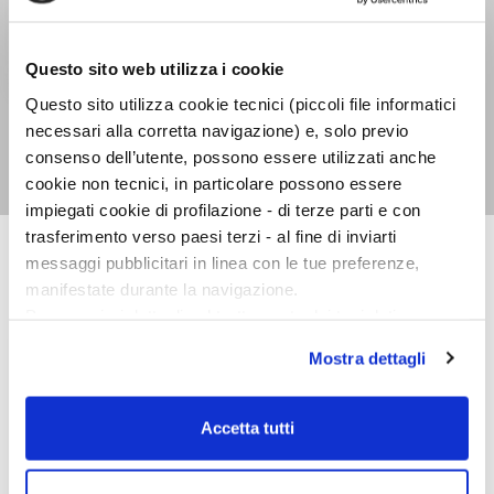
Questo sito web utilizza i cookie
Questo sito utilizza cookie tecnici (piccoli file informatici
Il resto è rumore.
Ascoltando il XX secolo
necessari alla corretta navigazione) e, solo previo
Alex Ross
consenso dell’utente, possono essere utilizzati anche
cookie non tecnici, in particolare possono essere
impiegati cookie di profilazione - di terze parti e con
trasferimento verso paesi terzi - al fine di inviarti
messaggi pubblicitari in linea con le tue preferenze,
SAGGISTICA STRANIERA
manifestate durante la navigazione.
Per maggiori dettagli sul trattamento dei tuoi dati
personali durante la navigazione, e per modificare le tue
Mostra dettagli
scelte privacy sui cookie, ti invitiamo a prendere visione
dell’
informativa cookie
.
Chiudendo il banner tramite la “X” prosegui la
Accetta tutti
navigazione senza alcuna profilazione e con installazione
dei soli cookie tecnici. Selezionando “Accetta tutti” presti