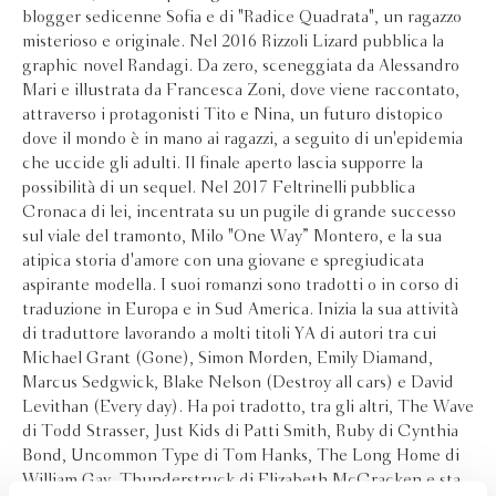
blogger sedicenne Sofia e di "Radice Quadrata", un ragazzo
misterioso e originale. Nel 2016 Rizzoli Lizard pubblica la
graphic novel Randagi. Da zero, sceneggiata da Alessandro
Mari e illustrata da Francesca Zoni, dove viene raccontato,
attraverso i protagonisti Tito e Nina, un futuro distopico
dove il mondo è in mano ai ragazzi, a seguito di un'epidemia
che uccide gli adulti. Il finale aperto lascia supporre la
possibilità di un sequel. Nel 2017 Feltrinelli pubblica
Cronaca di lei, incentrata su un pugile di grande successo
sul viale del tramonto, Milo "One Way” Montero, e la sua
atipica storia d'amore con una giovane e spregiudicata
aspirante modella. I suoi romanzi sono tradotti o in corso di
traduzione in Europa e in Sud America. Inizia la sua attività
di traduttore lavorando a molti titoli YA di autori tra cui
Michael Grant (Gone), Simon Morden, Emily Diamand,
Marcus Sedgwick, Blake Nelson (Destroy all cars) e David
Levithan (Every day). Ha poi tradotto, tra gli altri, The Wave
di Todd Strasser, Just Kids di Patti Smith, Ruby di Cynthia
Bond, Uncommon Type di Tom Hanks, The Long Home di
William Gay, Thunderstruck di Elizabeth McCracken e sta