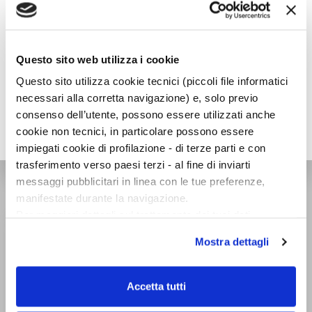
curando una nuova traduzione di Great Expectations di
Charles Dickens. Dal 2015 coordina, assistendo Alessandro
Baricco, il College di Scrivere presso la Scuola Holden
Storytelling and Performing Arts di Torino.
Questo sito web utilizza i cookie
Questo sito utilizza cookie tecnici (piccoli file informatici
necessari alla corretta navigazione) e, solo previo
consenso dell’utente, possono essere utilizzati anche
cookie non tecnici, in particolare possono essere
impiegati cookie di profilazione - di terze parti e con
trasferimento verso paesi terzi - al fine di inviarti
messaggi pubblicitari in linea con le tue preferenze,
NARRATORI ITALIANI
manifestate durante la navigazione.
Per maggiori dettagli sul trattamento dei tuoi dati
personali durante la navigazione, e per modificare le tue
Mostra dettagli
scelte privacy sui cookie, ti invitiamo a prendere visione
dell’
informativa cookie
.
Chiudendo il banner tramite la “X” prosegui la
Accetta tutti
navigazione senza alcuna profilazione e con installazione